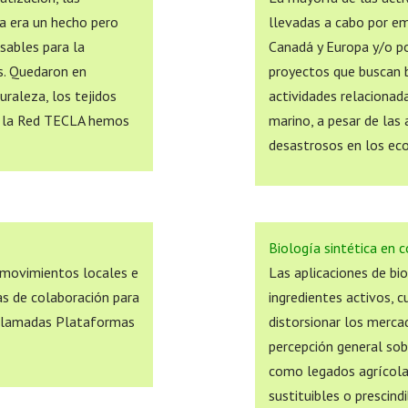
ya era un hecho pero
llevadas a cabo por em
sables para la
Canadá y Europa y/o por
s. Quedaron en
proyectos que buscan b
uraleza, los tejidos
actividades relacionad
 en la Red TECLA hemos
marino, a pesar de las 
desastrosos en los ec
Biología sintética en 
 movimientos locales e
Las aplicaciones de bio
vas de colaboración para
ingredientes activos, 
 llamadas Plataformas
distorsionar los merca
percepción general sob
como legados agrícolas
sustituibles o prescind