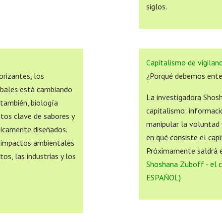
siglos.
Capitalismo de vigilanc
orizantes, los
¿Porqué debemos entend
obales está cambiando
La investigadora Shosh
 también, biología
capitalismo: informaci
stos clave de sabores y
manipular la voluntad 
ticamente diseñados.
en qué consiste el ​cap
e impactos ambientales
Próximamente saldrá en
s, las industrias y los
Shoshana Zuboff - el c
ESPAÑOL)