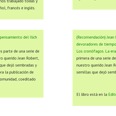
emos trabajado todas y
ol, francés e inglés.
pensamiento del Ilich
(Recomendación) Jean R
devoradores de tiemp
s parte de una serie de
Los cronófagos. La er
ro querido Jean Robert,
primera de una serie d
 que dejó sembradas y
nuestro querido Jean R
ra la publicación de
semillas que dejó semb
comunidad, coeditado
El libro está en la
Edit