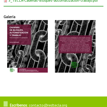
5_TECLA-Cadenas-Bloques-automatizacion-trabajo.pdf
Galería
Escríbenos
: contacto@redtecla.org